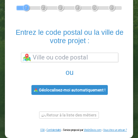
Devis Paysagiste
En 5 minutes, demandez
3 devis comparatifs
paysagistes
dans votre région.
Gratuit, sans pub et sans engagement.
1
2
3
4
5
6
Entrez le code postal ou la vill
votre projet :
ou