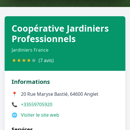
Géolocalisez-moi automatiquement !
Coopérative Jardiniers
Retour à la liste des métiers
Professionnels
CGU
-
Confidentialité
- Service proposé par
ViteUnDevis.com
-
Vous êtes
Jardiniers France
★
★
★
★
☆
(7 avis)
Informations
📍
20 Rue Maryse Bastié, 64600 Anglet
📞
+33559705920
🌐
Visiter le site web
Services