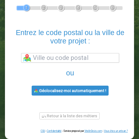
Devis Paysagiste
En 5 minutes, demandez
3 devis comparatifs
paysagistes
dans votre région.
Gratuit, sans pub et sans engagement.
1
2
3
4
5
6
Entrez le code postal ou la vill
votre projet :
ou