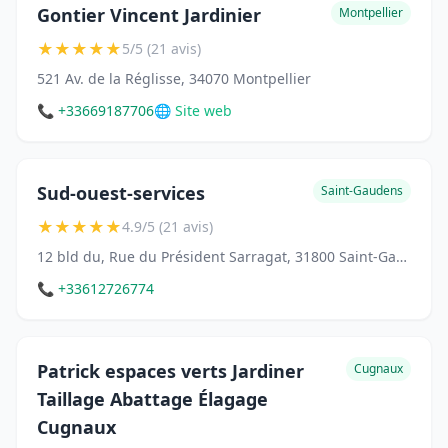
Gontier Vincent Jardinier
Montpellier
★
★
★
★
★
5/5 (21 avis)
521 Av. de la Réglisse, 34070 Montpellier
📞 +33669187706
🌐 Site web
Sud-ouest-services
Saint-Gaudens
★
★
★
★
★
4.9/5 (21 avis)
12 bld du, Rue du Président Sarragat, 31800 Saint-Gaudens
📞 +33612726774
Patrick espaces verts Jardiner
Cugnaux
Taillage Abattage Élagage
Cugnaux