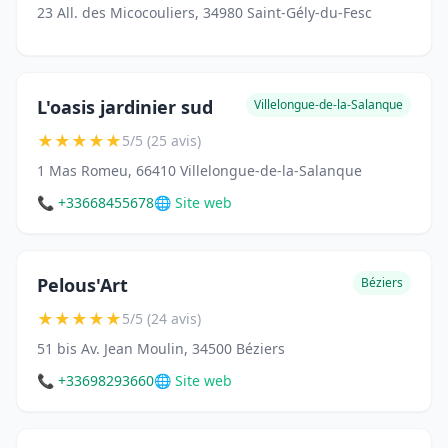
23 All. des Micocouliers, 34980 Saint-Gély-du-Fesc
L'oasis jardinier sud
Villelongue-de-la-Salanque
★
★
★
★
★
5/5 (25 avis)
1 Mas Romeu, 66410 Villelongue-de-la-Salanque
📞 +33668455678
🌐 Site web
Pelous'Art
Béziers
★
★
★
★
★
5/5 (24 avis)
51 bis Av. Jean Moulin, 34500 Béziers
📞 +33698293660
🌐 Site web