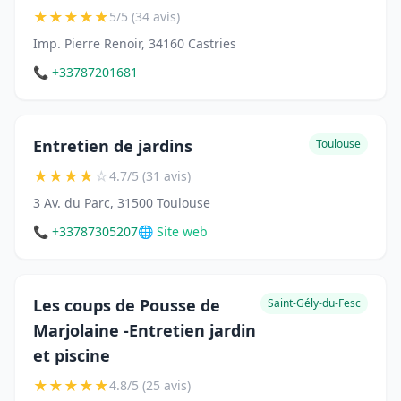
★
★
★
★
★
5/5 (34 avis)
Imp. Pierre Renoir, 34160 Castries
📞 +33787201681
Entretien de jardins
Toulouse
★
★
★
★
☆
4.7/5 (31 avis)
3 Av. du Parc, 31500 Toulouse
📞 +33787305207
🌐 Site web
Les coups de Pousse de
Saint-Gély-du-Fesc
Marjolaine -Entretien jardin
et piscine
★
★
★
★
★
4.8/5 (25 avis)