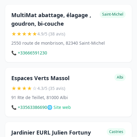
MultiMat abattage, élagage ,
Saint-Michel
goudron, bi-couche
★
★
★
★
★
4.9/5 (38 avis)
2550 route de monbrison, 82340 Saint-Michel
📞 +33666591230
Espaces Verts Massol
Albi
★
★
★
★
☆
4.3/5 (35 avis)
91 Rte de Teillet, 81000 Albi
📞 +33563386690
🌐 Site web
Jardinier EURL Julien Fortuny
Castries