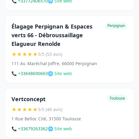
📞 +33772406570
🌐 Site web
Élagage Perpignan & Espaces
Perpignan
verts 66 - Débroussaillage
Elagueur Renolde
★
★
★
★
★
5/5 (53 avis)
111 Av. Maréchal Joffre, 66000 Perpignan
📞 +33648690663
🌐 Site web
Vertconcept
Toulouse
★
★
★
★
★
5/5 (48 avis)
1 Rue Belloc Cité, 31500 Toulouse
📞 +33679263362
🌐 Site web