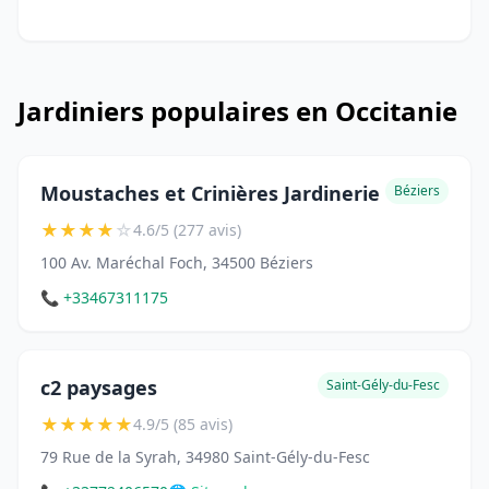
Jardiniers populaires en Occitanie
Moustaches et Crinières Jardinerie
Béziers
★
★
★
★
☆
4.6/5 (277 avis)
100 Av. Maréchal Foch, 34500 Béziers
📞 +33467311175
c2 paysages
Saint-Gély-du-Fesc
★
★
★
★
★
4.9/5 (85 avis)
79 Rue de la Syrah, 34980 Saint-Gély-du-Fesc