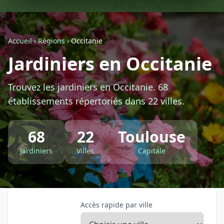
Géolocalisez-moi automatiquement !
Accueil
›
Régions
›
Occitanie
Retour à la liste des métiers
Jardiniers en Occitanie
CGU
-
Confidentialité
- Service proposé par
ViteUnDevis.com
-
Vous êtes
Trouvez les jardiniers en Occitanie. 68
établissements répertoriés dans 22 villes.
68
22
Toulouse
Jardiniers
Villes
Capitale
Accès rapide par ville