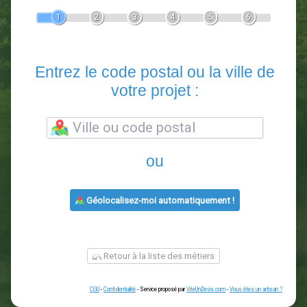
Devis Paysagiste
En 5 minutes, demandez
3 devis comparatifs
paysagistes
dans votre région.
Gratuit, sans pub et sans engagement.
1
2
3
4
5
6
Entrez le code postal ou la vill
votre projet :
ou