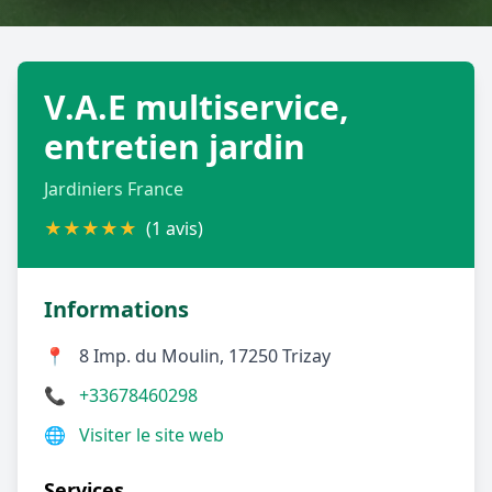
Géolocalisez-moi automatiquement !
V.A.E multiservice,
Retour à la liste des métiers
entretien jardin
CGU
-
Confidentialité
- Service proposé par
ViteUnDevis.com
-
Vous êtes
Jardiniers France
★
★
★
★
★
(1 avis)
Informations
📍
8 Imp. du Moulin, 17250 Trizay
📞
+33678460298
🌐
Visiter le site web
Services