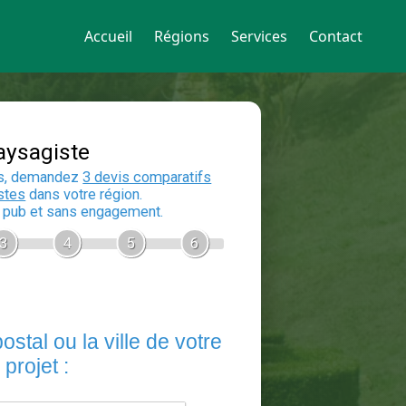
Accueil
Régions
Services
Contact
Devis Paysagiste
En 5 minutes, demandez
3 devis compara
aux
paysagistes
dans votre région.
Gratuit, sans pub et sans engagement.
1
2
3
4
5