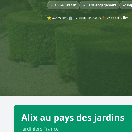
✓ 100% Gratuit
✓ Sans engagement
✓ Ré
⭐
4.8/5
avis
🏢
12 000+
artisans
📍
25 000+
villes
Alix au pays des jardins
Jardiniers France