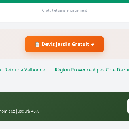
Gratuit et sans engagement
📋 Devis Jardin Gratuit →
← Retour à Valbonne
|
Région Provence Alpes Cote Dazu
onomisez jusqu'à 40%