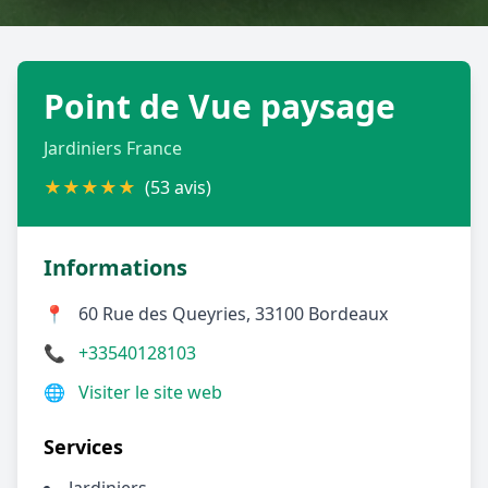
Géolocalisez-moi automatiquement !
Point de Vue paysage
Retour à la liste des métiers
Jardiniers France
CGU
-
Confidentialité
- Service proposé par
ViteUnDevis.com
-
Vous êtes
★
★
★
★
★
(53 avis)
Informations
📍
60 Rue des Queyries, 33100 Bordeaux
📞
+33540128103
🌐
Visiter le site web
Services
Jardiniers