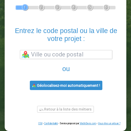
Devis Paysagiste
En 5 minutes, demandez
3 devis comparatifs
paysagistes
dans votre région.
Gratuit, sans pub et sans engagement.
1
2
3
4
5
6
Entrez le code postal ou la vill
votre projet :
ou