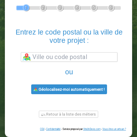
Devis Paysagiste
En 5 minutes, demandez
3 devis comparatifs
paysagistes
dans votre région.
Gratuit, sans pub et sans engagement.
1
2
3
4
5
6
Entrez le code postal ou la vill
votre projet :
ou