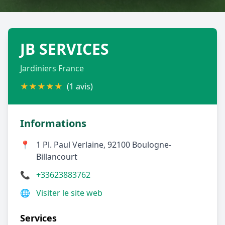
Géolocalisez-moi automatiquement !
JB SERVICES
Retour à la liste des métiers
Jardiniers France
CGU
-
Confidentialité
- Service proposé par
ViteUnDevis.com
-
Vous êtes
★
★
★
★
★
(1 avis)
Informations
📍
1 Pl. Paul Verlaine, 92100 Boulogne-
Billancourt
📞
+33623883762
🌐
Visiter le site web
Services