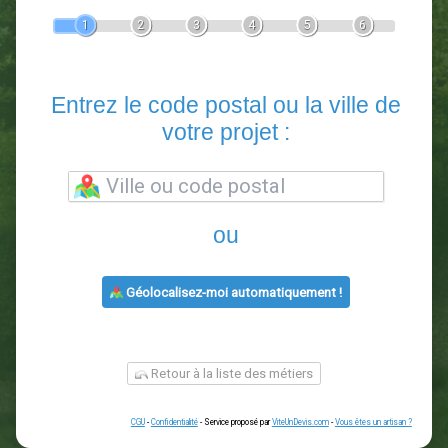
Devis Paysagiste
En 5 minutes, demandez
3 devis comparatifs
paysagistes
dans votre région.
Gratuit, sans pub et sans engagement.
1
2
3
4
5
6
Entrez le code postal ou la vill
votre projet :
ou