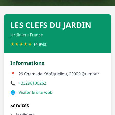
Géolocalisez-moi automatiquement !
LES CLEFS DU JARDIN
Retour à la liste des métiers
Jardiniers France
CGU
-
Confidentialité
- Service proposé par
ViteUnDevis.com
-
Vous êtes
★
★
★
★
★
(4 avis)
Informations
📍
29 Chem. de Kéréquellou, 29000 Quimper
📞
+33298100262
🌐
Visiter le site web
Services
Jardiniers