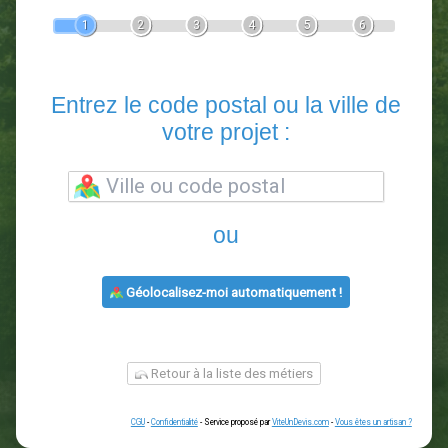
Devis Paysagiste
En 5 minutes, demandez
3 devis comparatifs
paysagistes
dans votre région.
Gratuit, sans pub et sans engagement.
1
2
3
4
5
6
Entrez le code postal ou la vill
votre projet :
ou