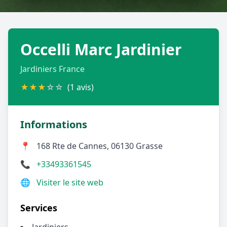
Géolocalisez-moi automatiquement !
Occelli Marc Jardinier
Retour à la liste des métiers
Jardiniers France
CGU
-
Confidentialité
- Service proposé par
ViteUnDevis.com
-
Vous êtes
★
★
★
☆
☆
(1 avis)
Informations
📍
168 Rte de Cannes, 06130 Grasse
📞
+33493361545
🌐
Visiter le site web
Services
Jardiniers