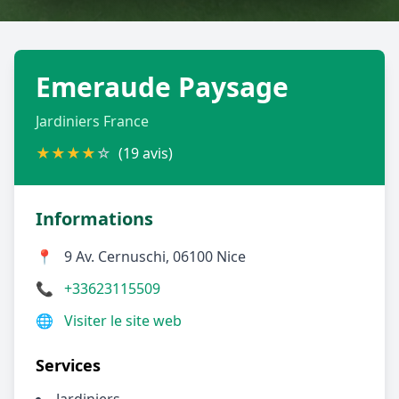
Géolocalisez-moi automatiquement !
Emeraude Paysage
Retour à la liste des métiers
Jardiniers France
CGU
-
Confidentialité
- Service proposé par
ViteUnDevis.com
-
Vous êtes
★
★
★
★
☆
(19 avis)
Informations
📍
9 Av. Cernuschi, 06100 Nice
📞
+33623115509
🌐
Visiter le site web
Services
Jardiniers