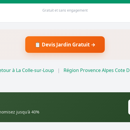
Gratuit et sans engagement
📋 Devis Jardin Gratuit →
tour à La Colle-sur-Loup
|
Région Provence Alpes Cote 
onomisez jusqu'à 40%