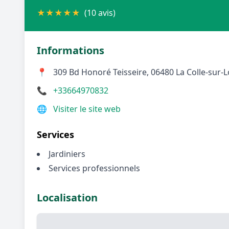
★
★
★
★
★
(10 avis)
Informations
📍
309 Bd Honoré Teisseire, 06480 La Colle-sur-
📞
+33664970832
🌐
Visiter le site web
Services
Jardiniers
Services professionnels
Localisation