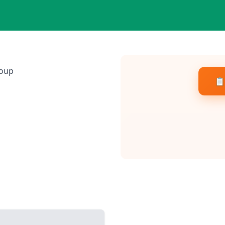
Loup
📋