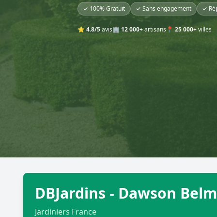
✓ 100% Gratuit
✓ Sans engagement
✓ Ré
⭐
4.8/5
avis
🏢
12 000+
artisans
📍
25 000+
villes
DBJardins - Dawson Bel
Jardiniers France