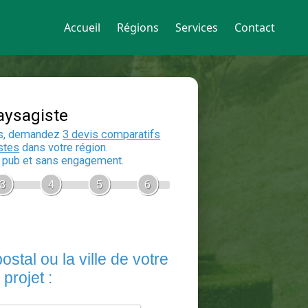
Accueil
Régions
Services
Contact
Devis Paysagiste
En 5 minutes, demandez
3 devis compara
aux
paysagistes
dans votre région.
Gratuit, sans pub et sans engagement.
1
2
3
4
5