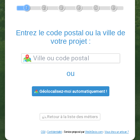
Devis Paysagiste
En 5 minutes, demandez
3 devis comparatifs
paysagistes
dans votre région.
Gratuit, sans pub et sans engagement.
1
2
3
4
5
6
Entrez le code postal ou la vill
votre projet :
ou