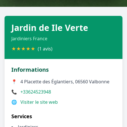
Géolocalisez-moi automatiquement !
Jardin de Ile Verte
Retour à la liste des métiers
Jardiniers France
CGU
-
Confidentialité
- Service proposé par
ViteUnDevis.com
-
Vous êtes
★
★
★
★
★
(1 avis)
Informations
📍
4 Placette des Églantiers, 06560 Valbonne
📞
+33624523948
🌐
Visiter le site web
Services
Jardiniers