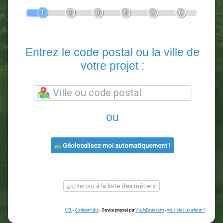
Devis Paysagiste
En 5 minutes, demandez
3 devis comparatifs
paysagistes
dans votre région.
Gratuit, sans pub et sans engagement.
1
2
3
4
5
6
Entrez le code postal ou la vill
votre projet :
ou