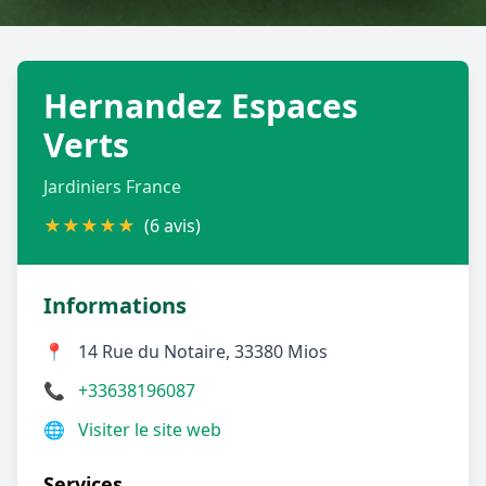
Géolocalisez-moi automatiquement !
Hernandez Espaces
Retour à la liste des métiers
Verts
CGU
-
Confidentialité
- Service proposé par
ViteUnDevis.com
-
Vous êtes
Jardiniers France
★
★
★
★
★
(6 avis)
Informations
📍
14 Rue du Notaire, 33380 Mios
📞
+33638196087
🌐
Visiter le site web
Services