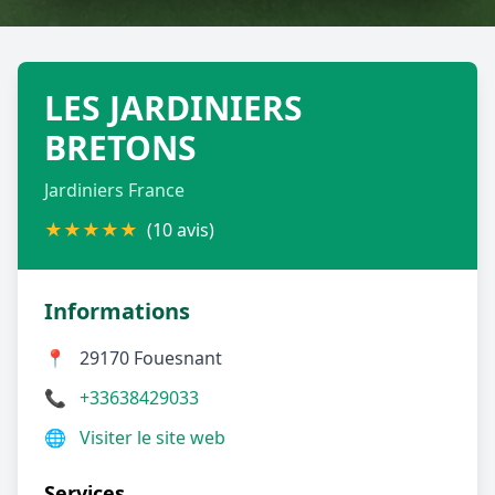
Géolocalisez-moi automatiquement !
LES JARDINIERS
Retour à la liste des métiers
BRETONS
CGU
-
Confidentialité
- Service proposé par
ViteUnDevis.com
-
Vous êtes
Jardiniers France
★
★
★
★
★
(10 avis)
Informations
📍
29170 Fouesnant
📞
+33638429033
🌐
Visiter le site web
Services