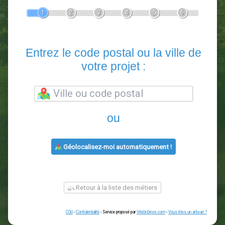
Devis Paysagiste
En 5 minutes, demandez
3 devis comparatifs
paysagistes
dans votre région.
Gratuit, sans pub et sans engagement.
1
2
3
4
5
6
Entrez le code postal ou la vill
votre projet :
ou