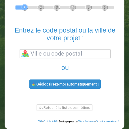
Devis Paysagiste
En 5 minutes, demandez
3 devis comparatifs
paysagistes
dans votre région.
Gratuit, sans pub et sans engagement.
1
2
3
4
5
6
Entrez le code postal ou la vill
votre projet :
ou