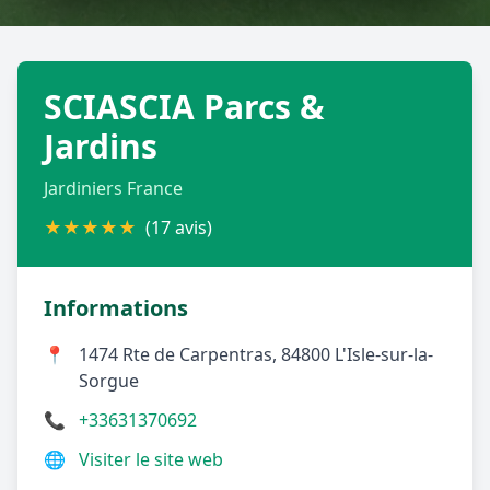
Géolocalisez-moi automatiquement !
SCIASCIA Parcs &
Retour à la liste des métiers
Jardins
CGU
-
Confidentialité
- Service proposé par
ViteUnDevis.com
-
Vous êtes
Jardiniers France
★
★
★
★
★
(17 avis)
Informations
📍
1474 Rte de Carpentras, 84800 L'Isle-sur-la-
Sorgue
📞
+33631370692
🌐
Visiter le site web