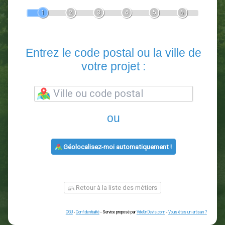
Devis Paysagiste
En 5 minutes, demandez
3 devis comparatifs
paysagistes
dans votre région.
Gratuit, sans pub et sans engagement.
1
2
3
4
5
6
Entrez le code postal ou la vill
votre projet :
ou