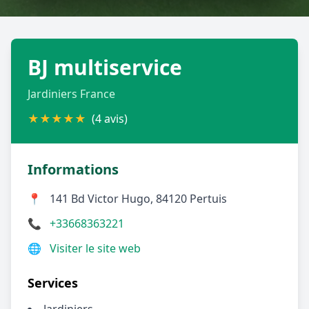
Géolocalisez-moi automatiquement !
BJ multiservice
Retour à la liste des métiers
Jardiniers France
CGU
-
Confidentialité
- Service proposé par
ViteUnDevis.com
-
Vous êtes
★
★
★
★
★
(4 avis)
Informations
📍
141 Bd Victor Hugo, 84120 Pertuis
📞
+33668363221
🌐
Visiter le site web
Services
Jardiniers