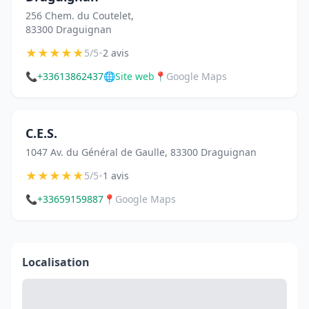
256 Chem. du Coutelet,
83300 Draguignan
★
★
★
★
★
•
5/5
2 avis
📞
+33613862437
🌐
Site web
📍
Google Maps
C.E.S.
1047 Av. du Général de Gaulle, 83300 Draguignan
★
★
★
★
★
•
5/5
1 avis
📞
+33659159887
📍
Google Maps
Localisation