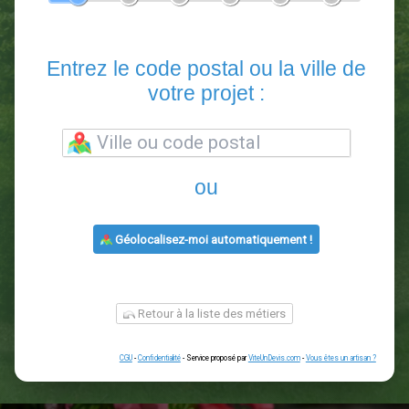
En 5 minutes, demandez
3 devis comparatifs
paysagistes
dans votre région.
Gratuit, sans pub et sans engagement.
1
2
3
4
5
6
Entrez le code postal ou la vill
votre projet :
ou
Géolocalisez-moi automatiquement !