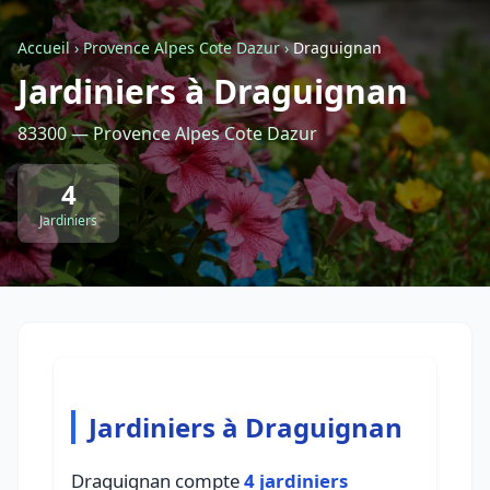
Accueil
›
Provence Alpes Cote Dazur
›
Draguignan
Retour à la liste des métiers
Jardiniers à Draguignan
83300 — Provence Alpes Cote Dazur
CGU
-
Confidentialité
- Service proposé par
ViteUnDevis.com
-
Vous êtes
4
Jardiniers
Jardiniers à Draguignan
Draguignan compte
4 jardiniers