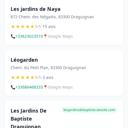
Les jardins de Naya
872 Chem. des Négadis, 83300 Draguignan
★
★
★
★
★
•
5/5
15 avis
📞
+33623023510
📍
Google Maps
Léogarden
Chem. du Petit Plan, 83300 Draguignan
★
★
★
★
★
•
5/5
3 avis
📞
+33686468333
📍
Google Maps
Les Jardins De
lesjardinsdebaptiste.wixsite.com
Baptiste
Draguignan