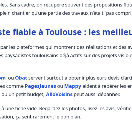
bles. Sans cadre, on récupère souvent des propositions flo
plein chantier qu’une partie des travaux n’était “pas compri
e fiable à Toulouse : les meilleu
r les plateformes qui montrent des réalisations et des a
 paysagistes toulousains déjà actifs sur des projets visibles.
om
ou
Obat
servent surtout à obtenir plusieurs devis d’arti
aires comme
PagesJaunes
ou
Mappy
aident à repérer les en
 ou un petit budget,
AlloVoisins
peut aussi dépanner.
 une fiche vide. Regardez les photos, lisez les avis, vérifiez
isation, ça sent rarement le bon plan.