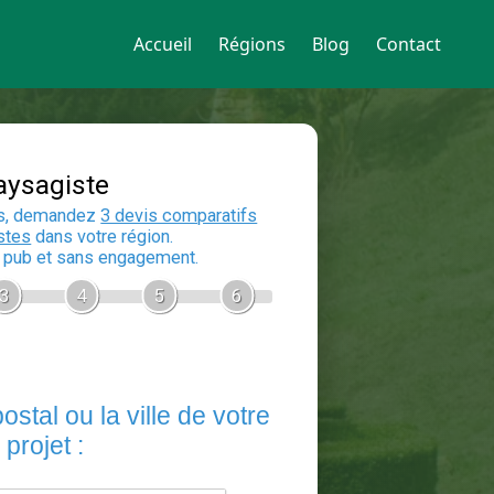
Accueil
Régions
Blog
Contact
Devis Paysagiste
En 5 minutes, demandez
3 devis compara
aux
paysagistes
dans votre région.
Gratuit, sans pub et sans engagement.
1
2
3
4
5