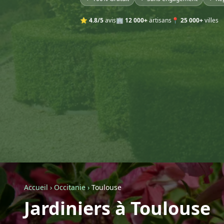
⭐
4.8/5
avis
🏢
12 000+
artisans
📍
25 000+
villes
Accueil
›
Occitanie
›
Toulouse
Jardiniers à Toulouse