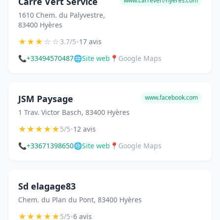
Carre Vert Service
www.carrevert-hyeres.com
1610 Chem. du Palyvestre,
83400 Hyères
★
★
★
☆
☆
•
3.7/5
17 avis
📞
+33494570487
🌐
Site web
📍
Google Maps
JSM Paysage
www.facebook.com
1 Trav. Victor Basch, 83400 Hyères
★
★
★
★
★
•
5/5
12 avis
📞
+33671398650
🌐
Site web
📍
Google Maps
Sd elagage83
Chem. du Plan du Pont, 83400 Hyères
★
★
★
★
★
•
5/5
6 avis