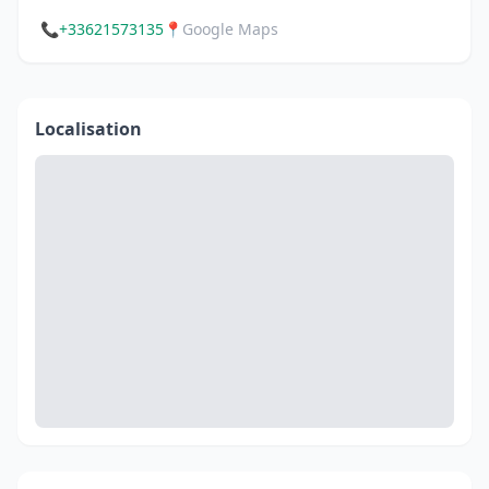
📞
+33621573135
📍
Google Maps
Localisation