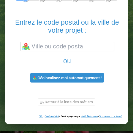
En 5 minutes, demandez
3 devis comparatifs
paysagistes
dans votre région.
Gratuit, sans pub et sans engagement.
1
2
3
4
5
6
Entrez le code postal ou la vill
votre projet :
ou
Géolocalisez-moi automatiquement !