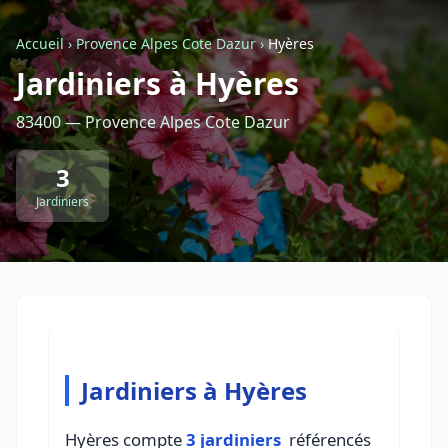
Accueil
›
Provence Alpes Cote Dazur
›
Hyères
Retour à la liste des métiers
Jardiniers à Hyères
83400 — Provence Alpes Cote Dazur
CGU
-
Confidentialité
- Service proposé par
ViteUnDevis.com
-
Vous êtes
3
Jardiniers
Jardiniers à Hyères
Hyères compte
3 jardiniers
référencés