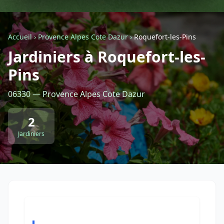
Géolocalisez-moi automatiquement !
Accueil
›
Provence Alpes Cote Dazur
›
Roquefort-les-Pins
Jardiniers à Roquefort-les-
Retour à la liste des métiers
Pins
CGU
-
Confidentialité
- Service proposé par
ViteUnDevis.com
-
Vous êtes
06330 — Provence Alpes Cote Dazur
2
Jardiniers