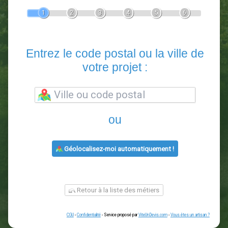
Devis Paysagiste
En 5 minutes, demandez
3 devis comparatifs
paysagistes
dans votre région.
Gratuit, sans pub et sans engagement.
1
2
3
4
5
6
Entrez le code postal ou la vill
votre projet :
ou