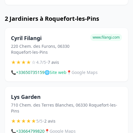
2 Jardiniers à Roquefort-les-Pins
Cyril Filangi
www.filangi.com
220 Chem. des Furons, 06330
Roquefort-les-Pins
★
★
★
★
☆
•
4.7/5
7 avis
📞
+33650735159
🌐
Site web
📍
Google Maps
Lys Garden
710 Chem. des Terres Blanches, 06330 Roquefort-les-
Pins
★
★
★
★
★
•
5/5
2 avis
📞
+33664799820
📍
Google Maps