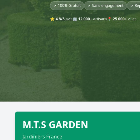
✓ 100% Gratuit
✓ Sans engagement
✓ Ré
⭐
4.8/5
avis
🏢
12 000+
artisans
📍
25 000+
villes
M.T.S GARDEN
Jardiniers France