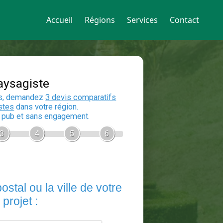
Accueil
Régions
Services
Contact
Devis Paysagiste
En 5 minutes, demandez
3 devis compara
aux
paysagistes
dans votre région.
Gratuit, sans pub et sans engagement.
1
2
3
4
5