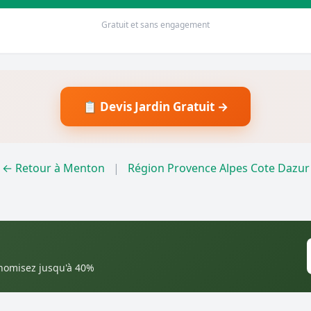
Gratuit et sans engagement
📋 Devis Jardin Gratuit →
← Retour à Menton
|
Région Provence Alpes Cote Dazur
onomisez jusqu'à 40%