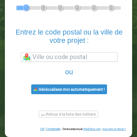
Devis Paysagiste
En 5 minutes, demandez
3 devis comparatifs
paysagistes
dans votre région.
Gratuit, sans pub et sans engagement.
1
2
3
4
5
6
Entrez le code postal ou la vill
votre projet :
ou