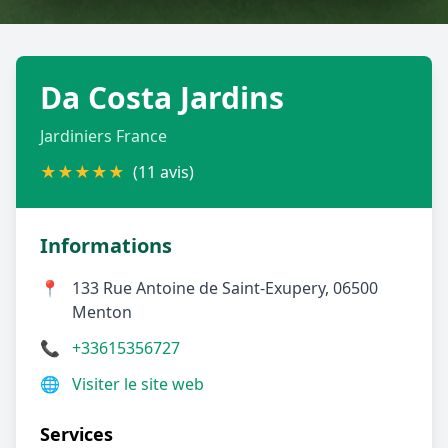
Géolocalisez-moi automatiquement !
Da Costa Jardins
Retour à la liste des métiers
Jardiniers France
CGU
-
Confidentialité
- Service proposé par
ViteUnDevis.com
-
Vous êtes
★
★
★
★
★
(11 avis)
Informations
📍
133 Rue Antoine de Saint-Exupery, 06500
Menton
📞
+33615356727
🌐
Visiter le site web
Services