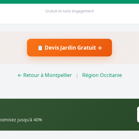
Gratuit et sans engagement
📋 Devis Jardin Gratuit →
← Retour à Montpellier
|
Région Occitanie
onomisez jusqu'à 40%