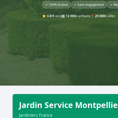
✓ 100% Gratuit
✓ Sans engagement
✓ Ré
⭐
4.8/5
avis
🏢
12 000+
artisans
📍
25 000+
villes
Jardin Service Montpellie
Jardiniers France