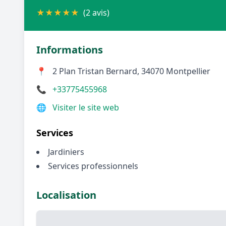
★
★
★
★
★
(2 avis)
Informations
📍
2 Plan Tristan Bernard, 34070 Montpellier
📞
+33775455968
🌐
Visiter le site web
Services
Jardiniers
Services professionnels
Localisation