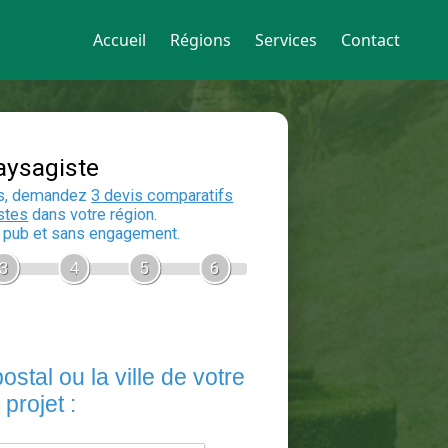
Accueil
Régions
Services
Contact
Devis Paysagiste
En 5 minutes, demandez
3 devis compara
aux
paysagistes
dans votre région.
Gratuit, sans pub et sans engagement.
1
2
3
4
5