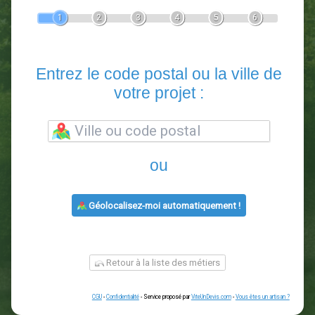
Devis Paysagiste
En 5 minutes, demandez
3 devis comparatifs
paysagistes
dans votre région.
Gratuit, sans pub et sans engagement.
1
2
3
4
5
6
Entrez le code postal ou la vill
votre projet :
ou