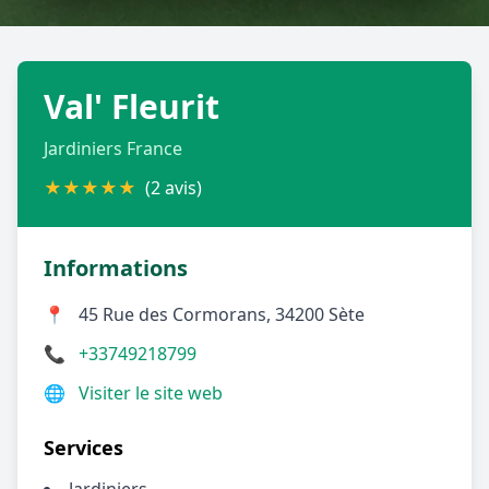
Géolocalisez-moi automatiquement !
Val' Fleurit
Retour à la liste des métiers
Jardiniers France
CGU
-
Confidentialité
- Service proposé par
ViteUnDevis.com
-
Vous êtes
★
★
★
★
★
(2 avis)
Informations
📍
45 Rue des Cormorans, 34200 Sète
📞
+33749218799
🌐
Visiter le site web
Services
Jardiniers