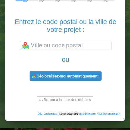
En 5 minutes, demandez
3 devis comparatifs
paysagistes
dans votre région.
Gratuit, sans pub et sans engagement.
1
2
3
4
5
6
Entrez le code postal ou la vill
votre projet :
ou
Géolocalisez-moi automatiquement !