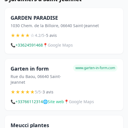
GARDEN PARADISE
1030 Chem. de la Billoire, 06640 Saint-Jeannet
★
★
★
★
☆
•
4.2/5
5 avis
📞
+33624591468
📍
Google Maps
Garten in form
www.garten-in-form.com
Rue du Baou, 06640 Saint-
Jeannet
★
★
★
★
★
•
5/5
3 avis
📞
+33766112314
🌐
Site web
📍
Google Maps
Meucci plantes