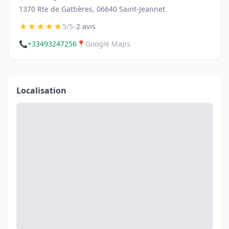
1370 Rte de Gattières, 06640 Saint-Jeannet
★
★
★
★
★
•
5/5
2 avis
📞
+33493247256
📍
Google Maps
Localisation