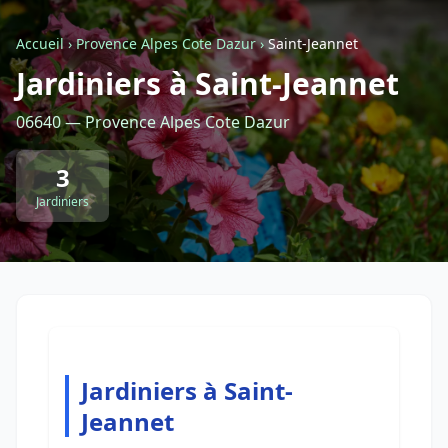
Accueil
›
Provence Alpes Cote Dazur
›
Saint-Jeannet
Retour à la liste des métiers
Jardiniers à Saint-Jeannet
06640 — Provence Alpes Cote Dazur
CGU
-
Confidentialité
- Service proposé par
ViteUnDevis.com
-
Vous êtes
3
Jardiniers
Jardiniers à Saint-
Jeannet