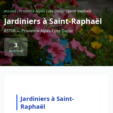
Accueil
›
Provence Alpes Cote Dazur
›
Saint-Raphaël
Retour à la liste des métiers
Jardiniers à Saint-Raphaël
83700 — Provence Alpes Cote Dazur
CGU
-
Confidentialité
- Service proposé par
ViteUnDevis.com
-
Vous êtes
3
Jardiniers
Jardiniers à Saint-
Raphaël