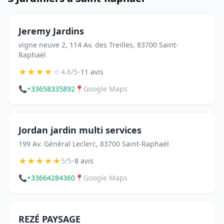
Jeremy Jardins
vigne neuve 2, 114 Av. des Treilles, 83700 Saint-
Raphaël
★
★
★
★
☆
•
4.6/5
11 avis
📞
+33658335892
📍
Google Maps
Jordan jardin multi services
199 Av. Général Leclerc, 83700 Saint-Raphaël
★
★
★
★
★
•
5/5
8 avis
📞
+33664284360
📍
Google Maps
REZÉ PAYSAGE