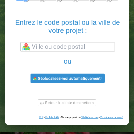
En 5 minutes, demandez
3 devis comparatifs
paysagistes
dans votre région.
Gratuit, sans pub et sans engagement.
1
2
3
4
5
6
Entrez le code postal ou la vill
votre projet :
ou
Géolocalisez-moi automatiquement !