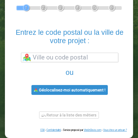
Devis Paysagiste
En 5 minutes, demandez
3 devis comparatifs
paysagistes
dans votre région.
Gratuit, sans pub et sans engagement.
1
2
3
4
5
6
Entrez le code postal ou la vill
votre projet :
ou