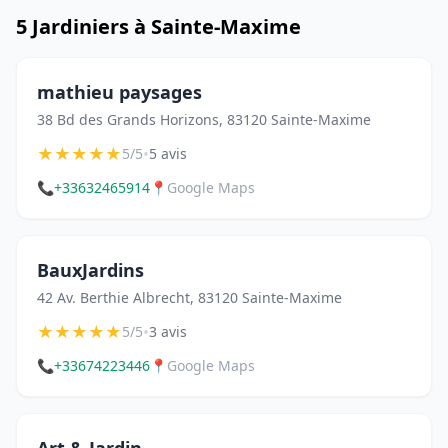
5 Jardiniers à Sainte-Maxime
mathieu paysages
38 Bd des Grands Horizons, 83120 Sainte-Maxime
★
★
★
★
★
•
5/5
5 avis
📞
+33632465914
📍
Google Maps
BauxJardins
42 Av. Berthie Albrecht, 83120 Sainte-Maxime
★
★
★
★
★
•
5/5
3 avis
📞
+33674223446
📍
Google Maps
Art & Jardin