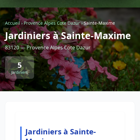
Géolocalisez-moi automatiquement !
Accueil
›
Provence Alpes Cote Dazur
›
Sainte-Maxime
Jardiniers à Sainte-Maxime
Retour à la liste des métiers
83120 — Provence Alpes Cote Dazur
CGU
-
Confidentialité
- Service proposé par
ViteUnDevis.com
-
Vous êtes
5
Jardiniers
Jardiniers à Sainte-