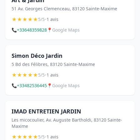
51 Av. Georges Clemenceau, 83120 Sainte-Maxime
★
★
★
★
★
•
5/5
1 avis
📞
+33648359828
📍
Google Maps
Simon Déco Jardin
5 Bd des Félibres, 83120 Sainte-Maxime
★
★
★
★
★
•
5/5
1 avis
📞
+33482536445
📍
Google Maps
IMAD ENTRETIEN JARDIN
Les micocoulier, Av. Auguste Bartholdi, 83120 Sainte-
Maxime
★
★
★
★
★
•
5/5
1 avis