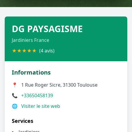
Géolocalisez-moi automatiquement !
DG PAYSAGISME
Retour à la liste des métiers
Jardiniers France
CGU
-
Confidentialité
- Service proposé par
ViteUnDevis.com
-
Vous êtes
★
★
★
★
★
(4 avis)
Informations
📍
1 Rue Roger Sicre, 31300 Toulouse
📞
+33650458139
🌐
Visiter le site web
Services
Jardiniers