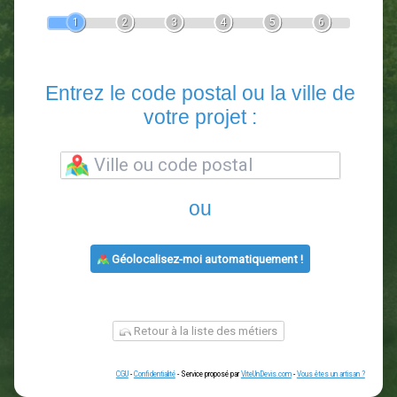
Devis Paysagiste
En 5 minutes, demandez
3 devis comparatifs
paysagistes
dans votre région.
Gratuit, sans pub et sans engagement.
1
2
3
4
5
6
Entrez le code postal ou la vill
votre projet :
ou