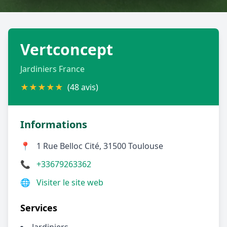
Géolocalisez-moi automatiquement !
Vertconcept
Retour à la liste des métiers
Jardiniers France
CGU
-
Confidentialité
- Service proposé par
ViteUnDevis.com
-
Vous êtes
★
★
★
★
★
(48 avis)
Informations
📍
1 Rue Belloc Cité, 31500 Toulouse
📞
+33679263362
🌐
Visiter le site web
Services
Jardiniers