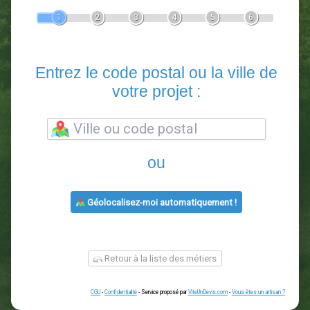
Devis Paysagiste
En 5 minutes, demandez
3 devis comparatifs
paysagistes
dans votre région.
Gratuit, sans pub et sans engagement.
1
2
3
4
5
6
Entrez le code postal ou la vill
votre projet :
ou