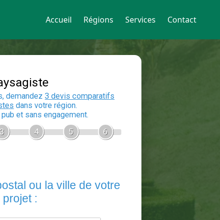
Accueil
Régions
Services
Contact
Devis Paysagiste
En 5 minutes, demandez
3 devis compara
aux
paysagistes
dans votre région.
Gratuit, sans pub et sans engagement.
1
2
3
4
5