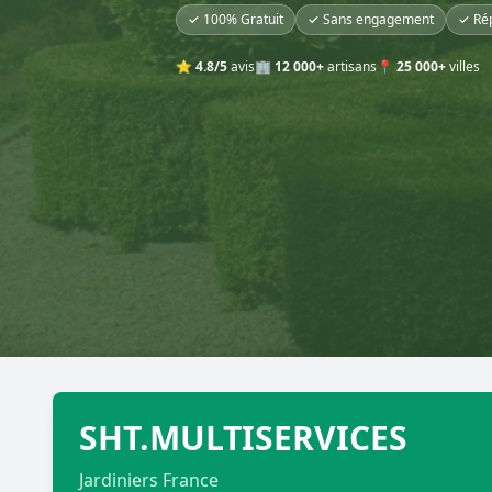
✓ 100% Gratuit
✓ Sans engagement
✓ Ré
⭐
4.8/5
avis
🏢
12 000+
artisans
📍
25 000+
villes
SHT.MULTISERVICES
Jardiniers France