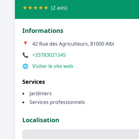
★
★
★
★
★
(2 avis)
Informations
📍
42 Rue des Agriculteurs, 81000 Albi
📞
+33783021545
🌐
Visiter le site web
Services
Jardiniers
Services professionnels
Localisation