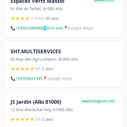
Espaces Verts Massol
www.ev-m.fr
91 Rte de Teillet, 81000 Albi
★
★
★
★
☆
•
4.3/5
35 avis
📞
+33563386690
🌐
Site web
📍
Google Maps
SHT.MULTISERVICES
42 Rue des Agriculteurs, 81000 Albi
★
★
★
★
★
•
5/5
2 avis
📞
+33783021545
📍
Google Maps
JS Jardin (Albi 81000)
www.instagram.com
12 Rue Maréchal Ney, 81000 Albi
★
★
★
★
★
•
5/5
2 avis