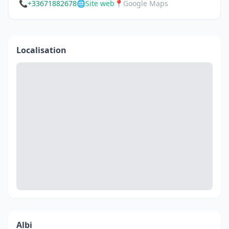
📞
+33671882678
🌐
Site web
📍
Google Maps
Localisation
Albi