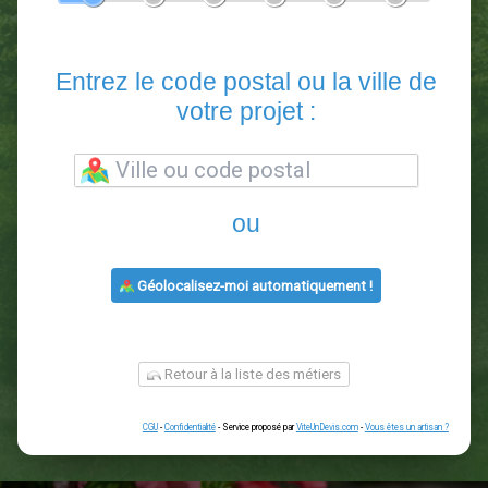
En 5 minutes, demandez
3 devis comparatifs
paysagistes
dans votre région.
Gratuit, sans pub et sans engagement.
1
2
3
4
5
6
Entrez le code postal ou la vill
votre projet :
ou
Géolocalisez-moi automatiquement !