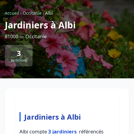
Accueil
›
Occitanie
›
Albi
Retour à la liste des métiers
Jardiniers à Albi
81000 — Occitanie
CGU
-
Confidentialité
- Service proposé par
ViteUnDevis.com
-
Vous êtes
3
Jardiniers
Jardiniers à Albi
Albi compte
3 jardiniers
référencés