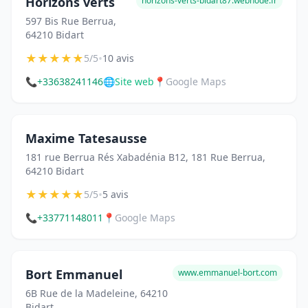
Horizons verts
horizons-verts-bidart87.webnode.fr
597 Bis Rue Berrua,
64210 Bidart
★
★
★
★
★
•
5/5
10 avis
📞
+33638241146
🌐
Site web
📍
Google Maps
Maxime Tatesausse
181 rue Berrua Rés Xabadénia B12, 181 Rue Berrua,
64210 Bidart
★
★
★
★
★
•
5/5
5 avis
📞
+33771148011
📍
Google Maps
Bort Emmanuel
www.emmanuel-bort.com
6B Rue de la Madeleine, 64210
Bidart