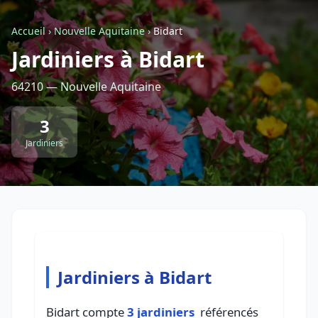
Accueil
›
Nouvelle Aquitaine
›
Bidart
Retour à la liste des métiers
Jardiniers à Bidart
64210 — Nouvelle Aquitaine
CGU
-
Confidentialité
- Service proposé par
ViteUnDevis.com
-
Vous êtes
3
Jardiniers
Jardiniers à Bidart
Bidart compte
3 jardiniers
référencés