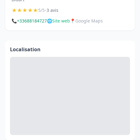
★
★
★
★
★
•
5/5
3 avis
📞
+33688184727
🌐
Site web
📍
Google Maps
Localisation