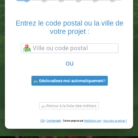
En 5 minutes, demandez
3 devis comparatifs
paysagistes
dans votre région.
Gratuit, sans pub et sans engagement.
1
2
3
4
5
6
Entrez le code postal ou la vill
votre projet :
ou
Géolocalisez-moi automatiquement !