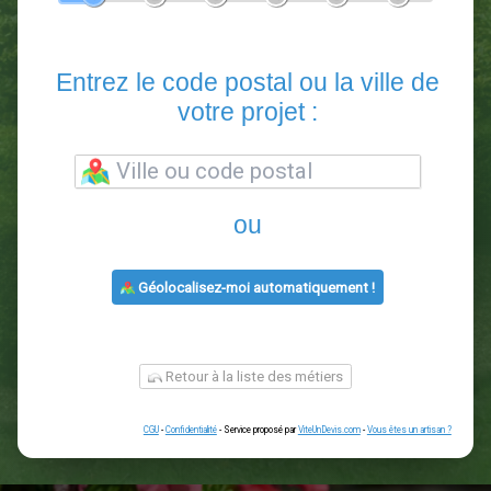
En 5 minutes, demandez
3 devis comparatifs
paysagistes
dans votre région.
Gratuit, sans pub et sans engagement.
1
2
3
4
5
6
Entrez le code postal ou la vill
votre projet :
ou
Géolocalisez-moi automatiquement !