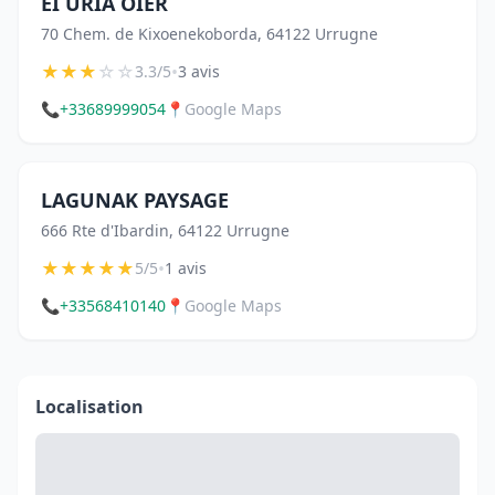
EI URIA OIER
70 Chem. de Kixoenekoborda, 64122 Urrugne
★
★
★
☆
☆
•
3.3/5
3 avis
📞
+33689999054
📍
Google Maps
LAGUNAK PAYSAGE
666 Rte d'Ibardin, 64122 Urrugne
★
★
★
★
★
•
5/5
1 avis
📞
+33568410140
📍
Google Maps
Localisation