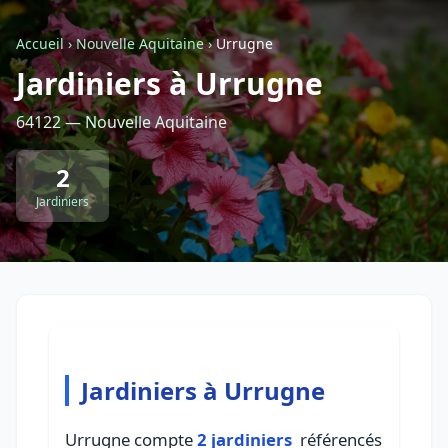
Accueil
›
Nouvelle Aquitaine
›
Urrugne
Retour à la liste des métiers
Jardiniers à Urrugne
64122 — Nouvelle Aquitaine
CGU
-
Confidentialité
- Service proposé par
ViteUnDevis.com
-
Vous êtes
2
Jardiniers
Jardiniers à Urrugne
Urrugne compte
2 jardiniers
référencés